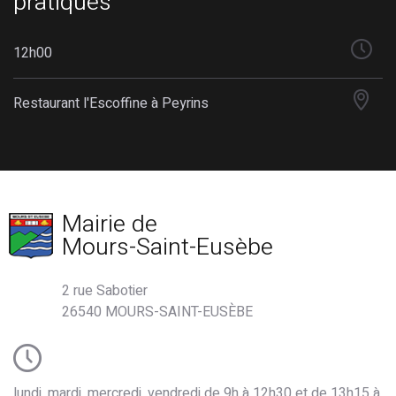
pratiques
12h00
Restaurant l'Escoffine à Peyrins
Mairie de
Mours-Saint-Eusèbe
2 rue Sabotier
26540 MOURS-SAINT-EUSÈBE
lundi, mardi, mercredi, vendredi de 9h à 12h30 et de 13h15 à