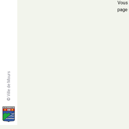
Vous 
page
© Ville de Mours