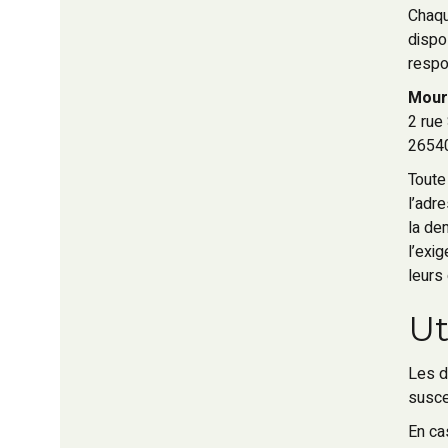
Chaqu
dispo
respo
Mour
2 rue
2654
Toute
l’adr
la de
l’exi
leurs
Ut
Les d
susce
En ca