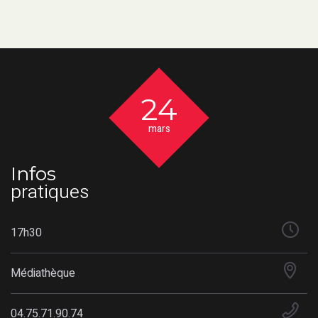
24
mars
Infos
pratiques
17h30
Médiathèque
04.75.71.90.74