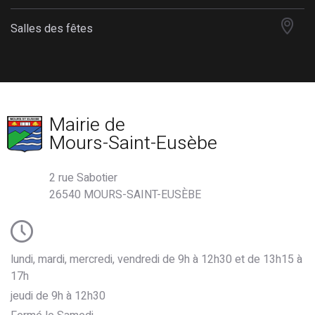
Salles des fêtes
Mairie de
Mours-Saint-Eusèbe
2 rue Sabotier
26540 MOURS-SAINT-EUSÈBE
lundi, mardi, mercredi, vendredi de 9h à 12h30 et de 13h15 à
17h
jeudi de 9h à 12h30