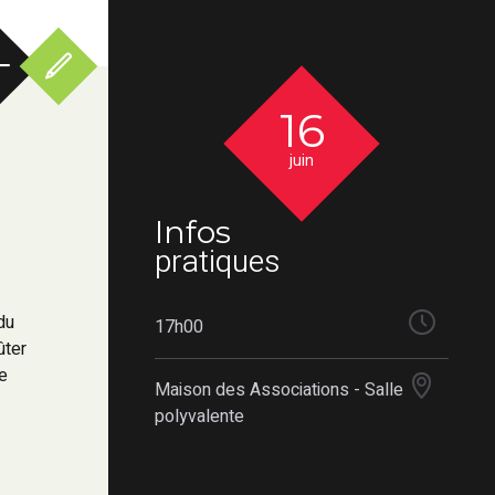
16
juin
Infos
pratiques
du
17h00
ûter
le
Maison des Associations - Salle
s
polyvalente