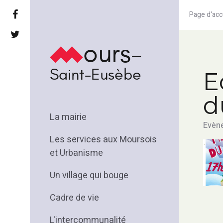
Page d'acc
ours-
Saint-Eusèbe
E
d
La mairie
Evène
Les services aux Moursois
et Urbanisme
Un village qui bouge
Cadre de vie
L'intercommunalité