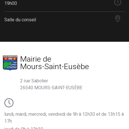
19h00
Salle du conseil
Mairie de
Mours-Saint-Eusèbe
2 rue Sabotier
26540 MOURS-SAINT-EUSÈBE
lundi, mardi, mercredi, vendredi de 9h à 12h30 et de 13h15 à
17h