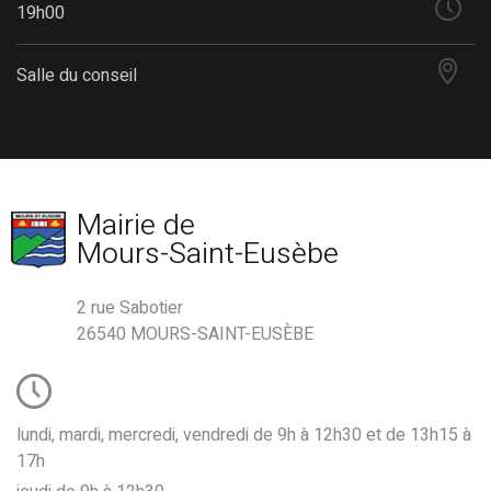
19h00
Salle du conseil
Mairie de
Mours-Saint-Eusèbe
2 rue Sabotier
26540 MOURS-SAINT-EUSÈBE
lundi, mardi, mercredi, vendredi de 9h à 12h30 et de 13h15 à
17h