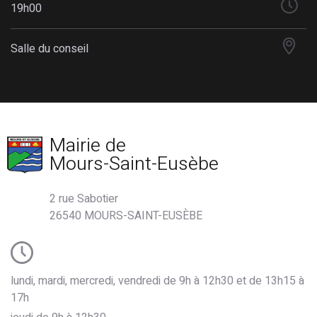
19h00
Salle du conseil
Mairie de
Mours-Saint-Eusèbe
2 rue Sabotier
26540 MOURS-SAINT-EUSÈBE
lundi, mardi, mercredi, vendredi de 9h à 12h30 et de 13h15 à
17h