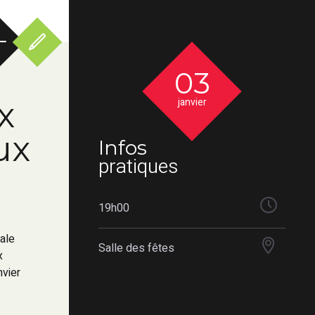
03
x
janvier
ux
Infos
pratiques
19h00
ale
Salle des fêtes
x
nvier