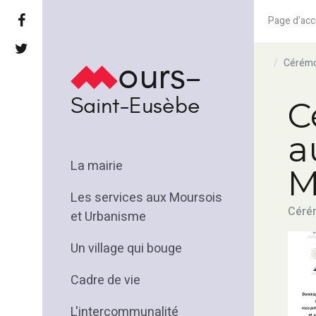
Page d'acc
ours-
Cérémo
Saint-Eusèbe
C
a
La mairie
M
Les services aux Moursois
Cérém
et Urbanisme
Un village qui bouge
Cadre de vie
L'intercommunalité