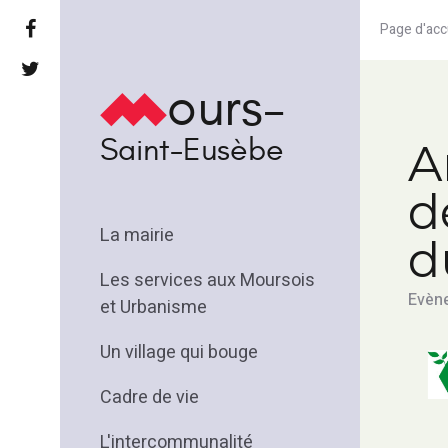
Page d'acc
ours-
Saint-Eusèbe
A
d
La mairie
d
Les services aux Moursois
Evène
et Urbanisme
Un village qui bouge
Cadre de vie
L'intercommunalité