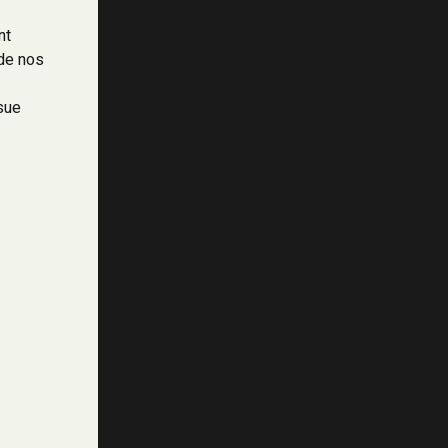
nt
 de nos
ssue