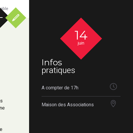
rable
14
juin
Infos
pratiques
A compter de 17h
es
Maison des Associations
une
t
ie